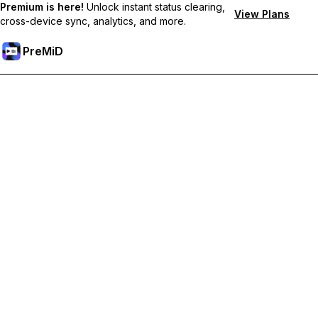
Premium is here!
Unlock instant status clearing,
View Plans
cross-device sync, analytics, and more.
PreMiD
Отключи Premium Функции
Получи незабавно изчистване на статуса,
персонализирани статуси, синхронизация между
устройства и приоритетна поддръжка