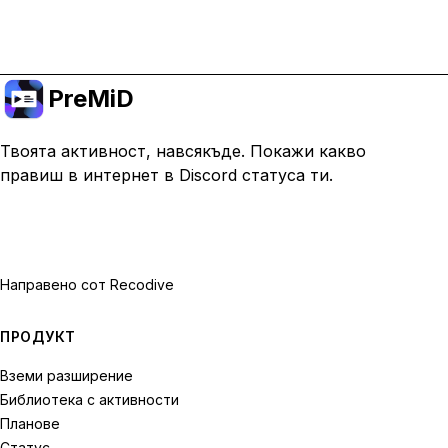
Премини към Premium
PreMiD
Твоята активност, навсякъде. Покажи какво
правиш в интернет в Discord статуса ти.
Направено с
от Recodive
ПРОДУКТ
Вземи разширение
Библиотека с активности
Планове
Статус