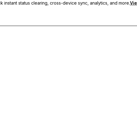
 instant status clearing, cross-device sync, analytics, and more.
Vie
рани статуси, синхронизация между устройства и приоритетн