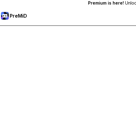
Premium is here!
Unlock
PreMiD
Отключи Premium Функции
Получи незабавно изчистване на статуса, персонализи
Премини към Premium
Всички Категории
Най-популярни