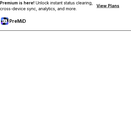
Premium is here!
Unlock instant status clearing,
View Plans
cross-device sync, analytics, and more.
PreMiD
Отключи Premium Функции
Получи незабавно изчистване на статуса,
персонализирани статуси, синхронизация между
устройства и приоритетна поддръжка