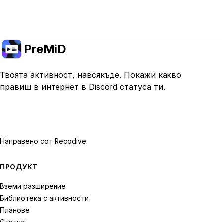
Премини към Premium
PreMiD
Твоята активност, навсякъде. Покажи какво
правиш в интернет в Discord статуса ти.
Направено с
от Recodive
ПРОДУКТ
Вземи разширение
Библиотека с активности
Планове
Статус