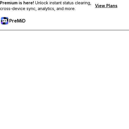
Premium is here!
Unlock instant status clearing,
View Plans
cross-device sync, analytics, and more.
PreMiD
Отключи Premium Функции
Получи незабавно изчистване на статуса,
персонализирани статуси, синхронизация между
устройства и приоритетна поддръжка