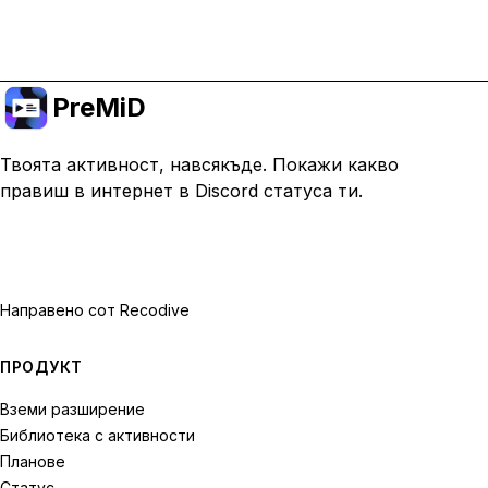
Премини към Premium
PreMiD
Твоята активност, навсякъде. Покажи какво
правиш в интернет в Discord статуса ти.
Направено с
от Recodive
ПРОДУКТ
Вземи разширение
Библиотека с активности
Планове
Статус