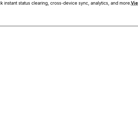
 instant status clearing, cross-device sync, analytics, and more.
Vie
рани статуси, синхронизация между устройства и приоритетн