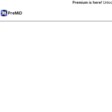
Premium is here!
Unlock
PreMiD
Отключи Premium Функции
Получи незабавно изчистване на статуса, персонализи
Премини към Premium
Всички Категории
Най-популярни