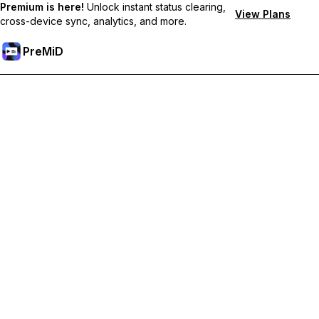
Premium is here!
Unlock instant status clearing,
View Plans
cross-device sync, analytics, and more.
PreMiD
Отключи Premium Функции
Получи незабавно изчистване на статуса,
персонализирани статуси, синхронизация между
устройства и приоритетна поддръжка