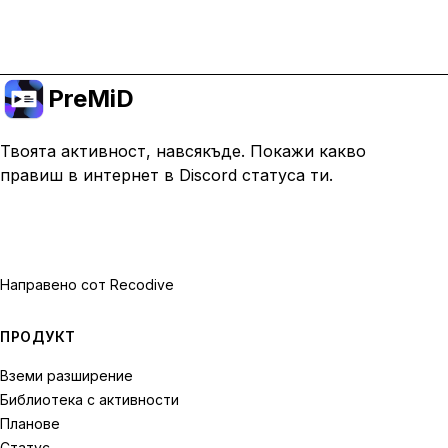
Премини към Premium
PreMiD
Твоята активност, навсякъде. Покажи какво
правиш в интернет в Discord статуса ти.
Направено с
от Recodive
ПРОДУКТ
Вземи разширение
Библиотека с активности
Планове
Статус