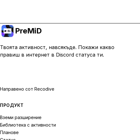
Премини към Premium
PreMiD
Твоята активност, навсякъде. Покажи какво
правиш в интернет в Discord статуса ти.
Направено с
от Recodive
ПРОДУКТ
Вземи разширение
Библиотека с активности
Планове
Статус