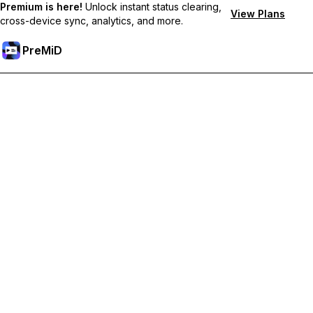
Premium is here!
Unlock instant status clearing,
View Plans
cross-device sync, analytics, and more.
PreMiD
Отключи Premium Функции
Получи незабавно изчистване на статуса,
персонализирани статуси, синхронизация между
устройства и приоритетна поддръжка