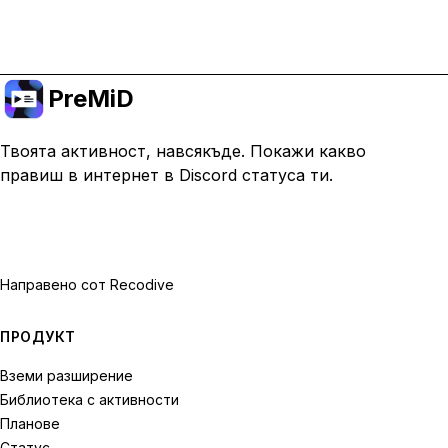
Премини към Premium
PreMiD
Твоята активност, навсякъде. Покажи какво
правиш в интернет в Discord статуса ти.
Направено с
от Recodive
ПРОДУКТ
Вземи разширение
Библиотека с активности
Планове
Статус