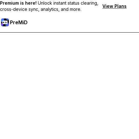
Premium is here!
Unlock instant status clearing,
View Plans
cross-device sync, analytics, and more.
PreMiD
Отключи Premium Функции
Получи незабавно изчистване на статуса,
персонализирани статуси, синхронизация между
устройства и приоритетна поддръжка