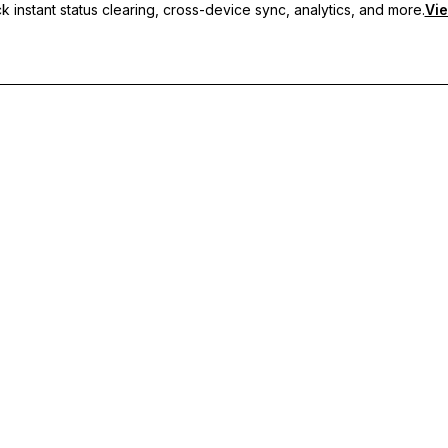
 instant status clearing, cross-device sync, analytics, and more.
Vie
рани статуси, синхронизация между устройства и приоритетн