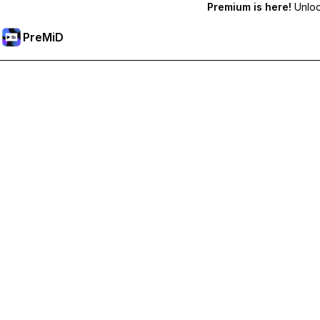
Premium is here!
Unlock
PreMiD
Отключи Premium Функции
Получи незабавно изчистване на статуса, персонализи
Премини към Premium
Всички Категории
Най-популярни