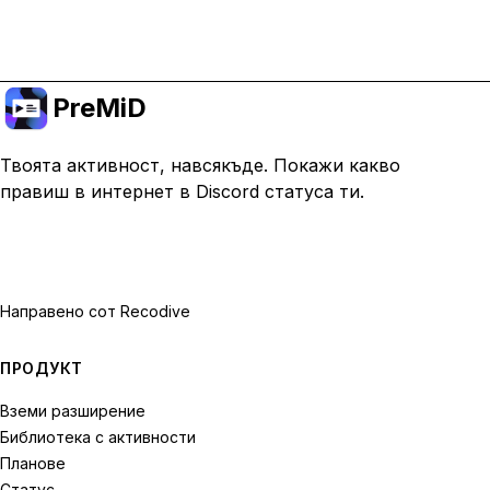
Премини към Premium
PreMiD
Твоята активност, навсякъде. Покажи какво
правиш в интернет в Discord статуса ти.
Направено с
от Recodive
ПРОДУКТ
Вземи разширение
Библиотека с активности
Планове
Статус