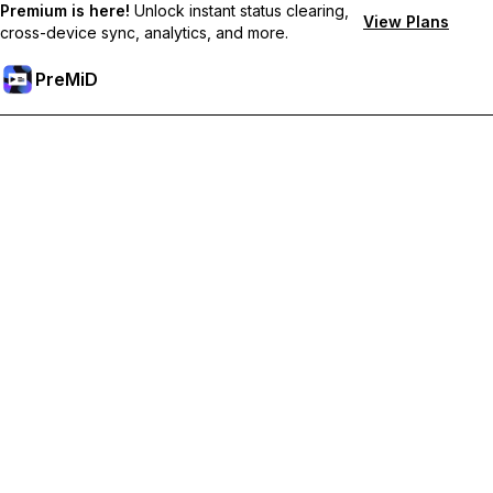
Premium is here!
Unlock instant status clearing,
View Plans
cross-device sync, analytics, and more.
PreMiD
Отключи Premium Функции
Получи незабавно изчистване на статуса,
персонализирани статуси, синхронизация между
устройства и приоритетна поддръжка