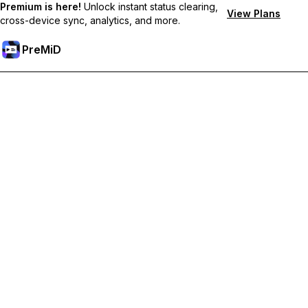
Premium is here!
Unlock instant status clearing,
View Plans
cross-device sync, analytics, and more.
PreMiD
فتح الميزات المميزة
Get instant status clearing, custom statuses, cross-device sync,
and priority support
Go Premium