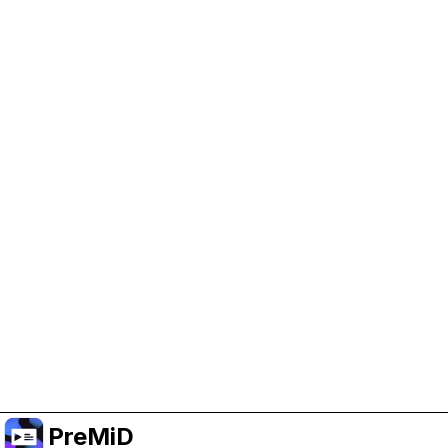
Help Support PreMiD
Enabling advertising cookies helps us fund
development and keep the project running.
Manage Cookies
Or subscribe to Premium for an ad-free
experience while still supporting the project.
الترقية إلى النسخة المميزة
PreMiD