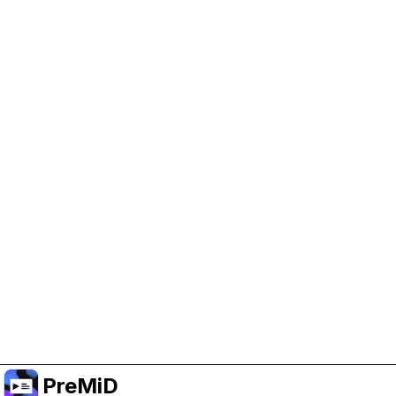
Help Support PreMiD
Enabling advertising cookies helps us fund
development and keep the project running.
Manage Cookies
Or subscribe to Premium for an ad-free
experience while still supporting the project.
الترقية إلى النسخة المميزة
PreMiD