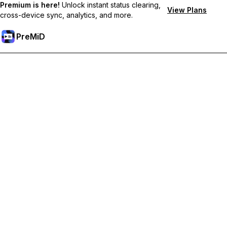
Premium is here!
Unlock instant status clearing,
View Plans
cross-device sync, analytics, and more.
PreMiD
فتح الميزات المميزة
Get instant status clearing, custom statuses, cross-device sync,
and priority support
Go Premium