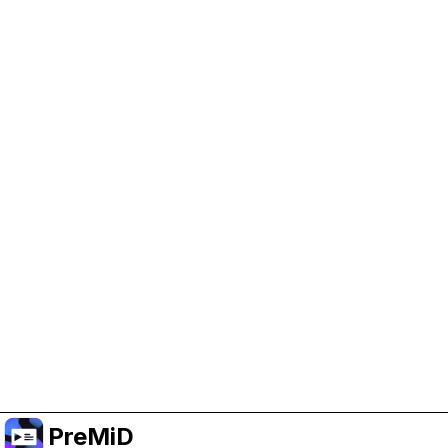
Help Support PreMiD
Enabling advertising cookies helps us fund
development and keep the project running.
Manage Cookies
Or subscribe to Premium for an ad-free
experience while still supporting the project.
الترقية إلى النسخة المميزة
PreMiD