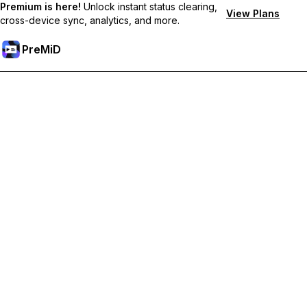
Premium is here!
Unlock instant status clearing,
View Plans
cross-device sync, analytics, and more.
PreMiD
فتح الميزات المميزة
Get instant status clearing, custom statuses, cross-device sync,
and priority support
Go Premium