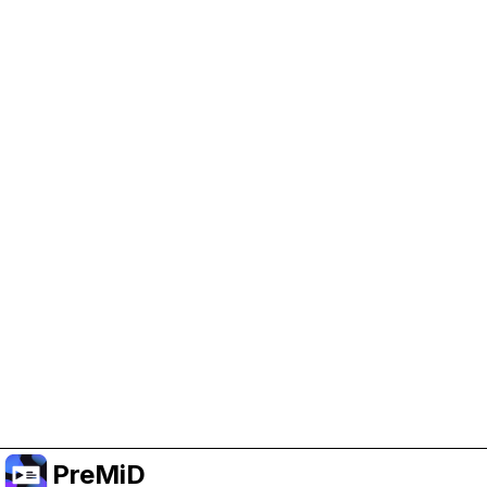
Help Support PreMiD
Enabling advertising cookies helps us fund
development and keep the project running.
Manage Cookies
Or subscribe to Premium for an ad-free
experience while still supporting the project.
الترقية إلى النسخة المميزة
PreMiD