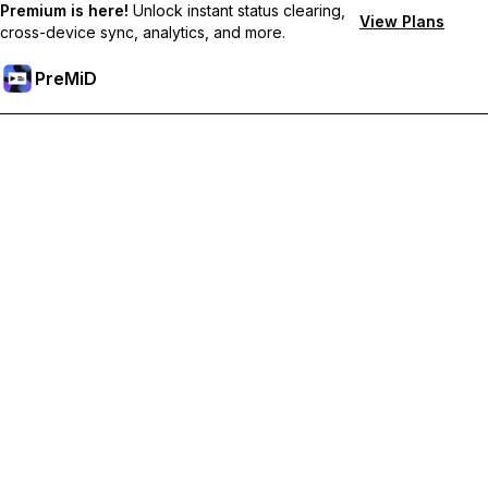
Premium is here!
Unlock instant status clearing,
View Plans
cross-device sync, analytics, and more.
PreMiD
فتح الميزات المميزة
Get instant status clearing, custom statuses, cross-device sync,
and priority support
Go Premium