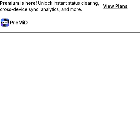
Premium is here!
Unlock instant status clearing,
View Plans
cross-device sync, analytics, and more.
PreMiD
فتح الميزات المميزة
Get instant status clearing, custom statuses, cross-device sync,
and priority support
Go Premium