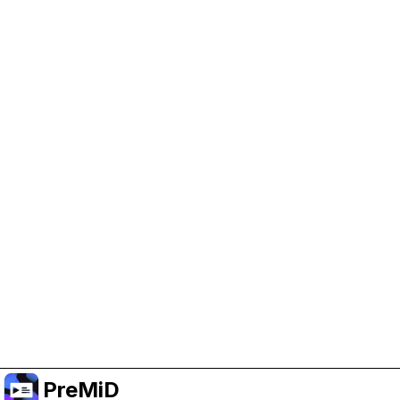
Help Support PreMiD
Enabling advertising cookies helps us fund
development and keep the project running.
Manage Cookies
Or subscribe to Premium for an ad-free
experience while still supporting the project.
الترقية إلى النسخة المميزة
PreMiD