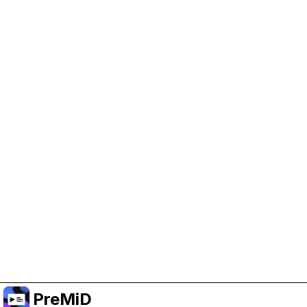
Help Support PreMiD
Enabling advertising cookies helps us fund
development and keep the project running.
Manage Cookies
Or subscribe to Premium for an ad-free
experience while still supporting the project.
الترقية إلى النسخة المميزة
PreMiD