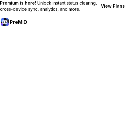
Premium is here!
Unlock instant status clearing,
View Plans
cross-device sync, analytics, and more.
PreMiD
فتح الميزات المميزة
Get instant status clearing, custom statuses, cross-device sync,
and priority support
Go Premium