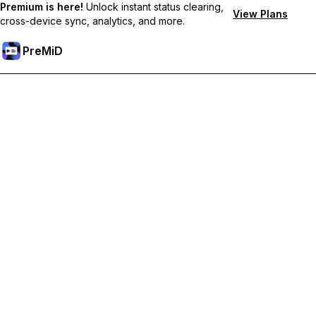
Premium is here!
Unlock instant status clearing,
View Plans
cross-device sync, analytics, and more.
PreMiD
فتح الميزات المميزة
Get instant status clearing, custom statuses, cross-device sync,
and priority support
Go Premium