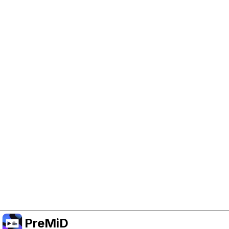
Help Support PreMiD
Enabling advertising cookies helps us fund
development and keep the project running.
Manage Cookies
Or subscribe to Premium for an ad-free
experience while still supporting the project.
الترقية إلى النسخة المميزة
PreMiD