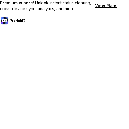
Premium is here!
Unlock instant status clearing,
View Plans
cross-device sync, analytics, and more.
PreMiD
فتح الميزات المميزة
Get instant status clearing, custom statuses, cross-device sync,
and priority support
Go Premium