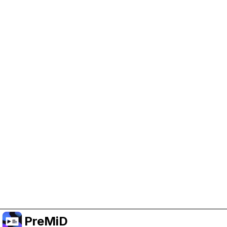
Help Support PreMiD
Enabling advertising cookies helps us fund
development and keep the project running.
Manage Cookies
Or subscribe to Premium for an ad-free
experience while still supporting the project.
الترقية إلى النسخة المميزة
PreMiD