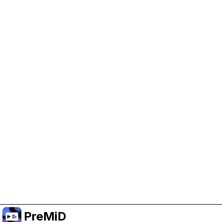
Help Support PreMiD
Enabling advertising cookies helps us fund
development and keep the project running.
Manage Cookies
Or subscribe to Premium for an ad-free
experience while still supporting the project.
الترقية إلى النسخة المميزة
PreMiD