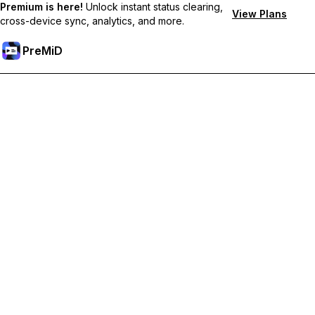
Premium is here!
Unlock instant status clearing,
View Plans
cross-device sync, analytics, and more.
PreMiD
فتح الميزات المميزة
Get instant status clearing, custom statuses, cross-device sync,
and priority support
Go Premium