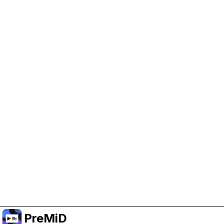
Help Support PreMiD
Enabling advertising cookies helps us fund
development and keep the project running.
Manage Cookies
Or subscribe to Premium for an ad-free
experience while still supporting the project.
الترقية إلى النسخة المميزة
PreMiD