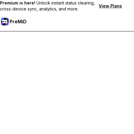
Premium is here!
Unlock instant status clearing,
View Plans
cross-device sync, analytics, and more.
PreMiD
فتح الميزات المميزة
Get instant status clearing, custom statuses, cross-device sync,
and priority support
Go Premium