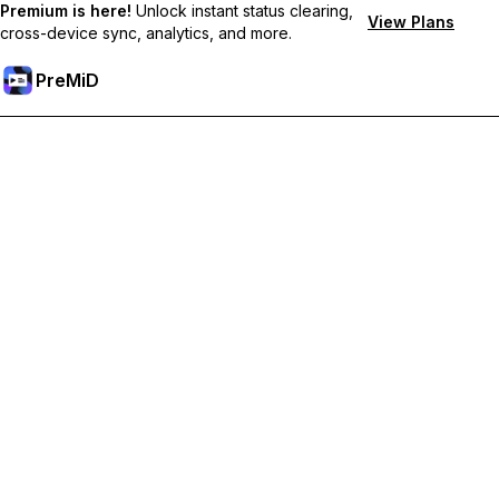
Premium is here!
Unlock instant status clearing,
View Plans
cross-device sync, analytics, and more.
PreMiD
فتح الميزات المميزة
Get instant status clearing, custom statuses, cross-device sync,
and priority support
Go Premium